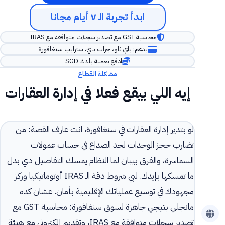
ابدأ تجربة الـ ٧ أيام مجانا
محاسبة GST مع تصدير سجلات متوافقة مع IRAS
يدعم: باي ناو، جراب باي، سترايب سنغافورة
ادفع بعملة بلدك SGD
مشكلة القطاع
إيه اللي بيقع فعلا في إدارة العقارات
لو بتدير إدارة العقارات في سنغافورة، انت عارف القصة: من
تضارب حجز الوحدات لحد الصداع في حساب عمولات
السماسرة، والفرق بيبان لما النظام يمسك التفاصيل دي بدل
ما تمسكها بإيدك. لبي شروط دقة الـ IRAS أوتوماتيكيا وركز
مجهودك في توسيع عملياتك الإقليمية بأمان. عشان كده
مانجلي بتيجي جاهزة لسوق سنغافورة: محاسبة GST مع
تصدير سجلات متوافقة مع IRAS، وتقديم إلكتروني مع هيئة