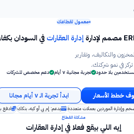
معمول لقطاعك
إدارة العقارات
في السودان بكفاء
مخزون والتكاليف، وتقارير
كز في نمو شركتك.
ستخدمين بلا حدود
تجربة مجانية ٧ أيام
دعم مخصص للشركات
ف خطط الأسعار
ابدأ تجربة الـ ٧ أيام مجانا
خم وإدارة الموردين بعملات متعددة
يدعم: إم بي أو كيه، بنكك
ادفع بع
مشكلة القطاع
إيه اللي بيقع فعلا في إدارة العقارات