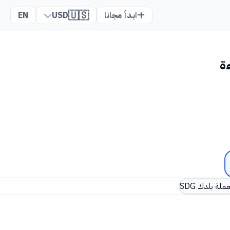
🇺🇸
ابدأ مجانا
USD
EN
ة
ملة بلدك SDG