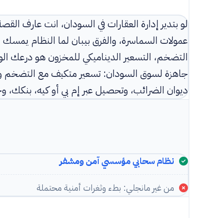
لو بتدير إدارة العقارات في السودان، انت عارف ا
عمولات السماسرة، والفرق بيبان لما النظام يمسك 
التضخم، التسعير الديناميكي للمخزون هو درعك ال
جاهزة لسوق السودان: تسعير متكيف مع التضخم وإدا
ديوان الضرائب، وتحصيل عبر إم بي أو كيه، بنكك، وحسا
نظام سحابي مؤسسي آمن ومشفر
من غير مانجلي: بطء وثغرات أمنية محتملة