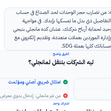
لقصة: من تضارب حجز الوحدات لحد الصداع في حساب
التفاصيل دي بدل ما تمسكها بإيدك. في مواجهة
وحيد لحماية أرباح شركتك. عشان كده مانجلي بتيجي
رة الموردين بعملات متعددة، وتقديم إلكتروني مع
باتك كلها بعملة SDG.
الفرق واضح
ليه الشركات بتنقل لمانجلي؟
امتثال ضريبي أصلي ومؤتمت
من غير مانجلي: إدخال يدوي معرض ل
اشتراك واحد