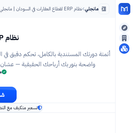
مانجلي
نظام ERP لقطاع العقارات في السودان | مانجلي
نظام ERP مصمم لإدارة
أتمتة دورتك المستندية بالكامل، تحكم دقيق في ال
واضحة بتوريك أرباحك الحقيقية — عشان تر
م
شو
تسعير متكيف مع التض