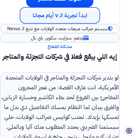
ابدأ تجربة الـ ٧ أيام مجانا
سيستم ضرائب مبيعات متعدد الولايات مع تتبع الـ Nexus
يدعم: سترايب، سكوير، باي بال
مشكلة القطاع
إيه اللي بيقع فعلا في شركات التجزئة والمتاجر
لو بتدير شركات التجزئة والمتاجر في الولايات المتحدة
الأمريكية، انت عارف القصة: من عجز المخزون
المفاجئ بين الفروع لحد بطء الكاشير وخسارة الزباين،
والفرق بيبان لما النظام يمسك التفاصيل دي بدل ما
تمسكها بإيدك. تجنب كوابيس ضرائب الولايات، خلي
سيستمنا الضريبي يحدد المطلوب منك آليا وبالملي.
عشان كده مانجلي بتيجي جاهزة لسوق الولايات