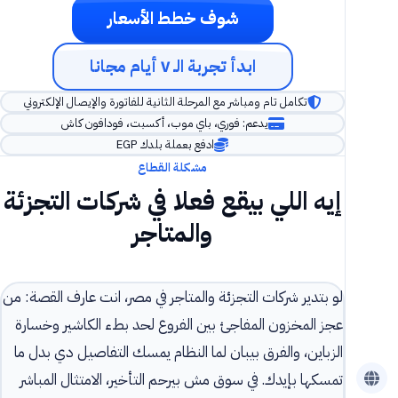
شوف خطط الأسعار
ابدأ تجربة الـ ٧ أيام مجانا
تكامل تام ومباشر مع المرحلة الثانية للفاتورة والإيصال الإلكتروني
يدعم: فوري، باي موب، أكسبت، فودافون كاش
ادفع بعملة بلدك EGP
مشكلة القطاع
إيه اللي بيقع فعلا في شركات التجزئة
والمتاجر
لو بتدير شركات التجزئة والمتاجر في مصر، انت عارف القصة: من
عجز المخزون المفاجئ بين الفروع لحد بطء الكاشير وخسارة
الزباين، والفرق بيبان لما النظام يمسك التفاصيل دي بدل ما
تمسكها بإيدك. في سوق مش بيرحم التأخير، الامتثال المباشر