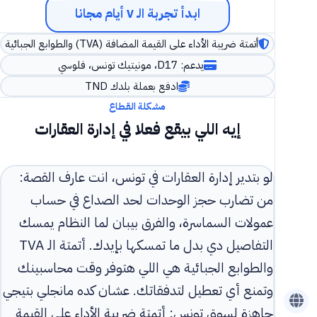
ابدأ تجربة الـ ٧ أيام مجانا
أتمتة ضريبة الأداء على القيمة المضافة (TVA) والطوابع الجبائية
يدعم: D17، مونيتيك تونس، فلوسي
ادفع بعملة بلدك TND
مشكلة القطاع
إيه اللي بيقع فعلا في إدارة العقارات
لو بتدير إدارة العقارات في تونس، انت عارف القصة:
من تضارب حجز الوحدات لحد الصداع في حساب
عمولات السماسرة، والفرق بيبان لما النظام يمسك
التفاصيل دي بدل ما تمسكها بإيدك. أتمتة الـ TVA
والطوابع الجبائية هي اللي هتوفر وقت محاسبينك
وتمنع أي تعطيل لتدفقاتك. عشان كده مانجلي بتيجي
جاهزة لسوق تونس: أتمتة ضريبة الأداء على القيمة