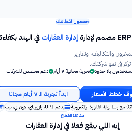
معمول لقطاعك
ة
إدارة العقارات
في الهند بكفاءة
مخزون والتكاليف، وتقارير
كز في نمو شركتك.
ستخدمين بلا حدود
تجربة مجانية ٧ أيام
دعم مخصص للشركات
ف خطط الأسعار
ابدأ تجربة الـ ٧ أيام مجانا
يدعم: UPI، رازورباي، فون بي، بيتم
مشكلة القطاع
إيه اللي بيقع فعلا في إدارة العقارات