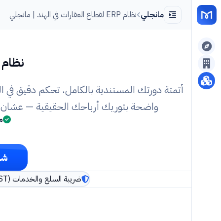
مانجلي
نظام ERP لقطاع العقارات في الهند | مانجلي
نظام ERP مصمم لإدار
أتمتة دورتك المستندية بالكامل، تحكم دقيق في ال
واضحة بتوريك أرباحك الحقيقية — عشان تر
م
شو
ضريبة السلع والخدمات (GST) مع ربط بوابة الفاتورة الإلكترونية