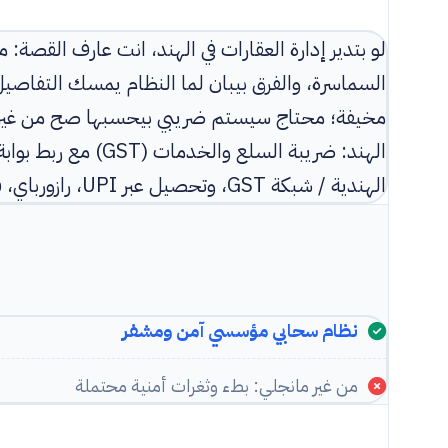
لو بتدير إدارة العقارات في الهند، انت عارف القص
مخيفة؛ محتاج سيستم ضريبي بيحسبها صح من غير
الهند: ضريبة السلع و
الهندية / شبكة GST، وتحصيل عبر UPI، رازورباي، فون بي، بيتم، وحساباتك كلها بعملة INR.
نظام سحابي مؤسسي آمن ومشفر
من غير مانجلي: بطء وثغرات أمنية محتملة