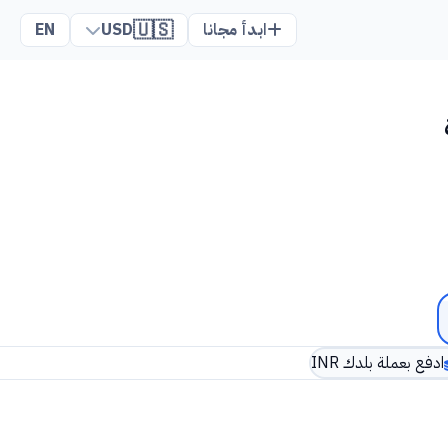
🇺🇸
ابدأ مجانا
USD
EN
ادفع بعملة بلدك INR