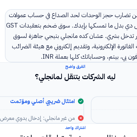
ة: من تضارب حجز الوحدات لحد الصداع في حساب عمولات
السماسرة، والفرق بيبان لما النظام يمسك التفاصيل دي بدل ما تمسكها بإيدك. سوق ضخم بتعقيدات GST
 تدخل بشري. عشان كده مانجلي بتيجي جاهزة لسوق
الخدمات (GST) مع ربط بوابة الفاتورة الإلكترونية، وتقديم إلكتروني مع هيئة الضرائب
الفرق واضح
ليه الشركات بتنقل لمانجلي؟
امتثال ضريبي أصلي ومؤتمت
من غير مانجلي: إدخال يدوي معرض ل
اشتراك واحد