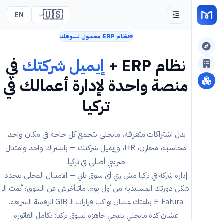
🇺🇸
EN
نظام ERP معمول لسوقك
نظام ERP +
إيميل شركتك
في
منصة واحدة لإدارة أعمالك في
تركيا
بدل اشتراكات متفرقة، مانجلي بتجمع كل حاجة في مكان واحد:
محاسبة، مخازن، HR، وإيميل شركتك — باشتراك واحد وامتثال
ضريبي أصلي في تركيا.
إدارة شركة في تركيا مش زي أي سوق تاني — الامتثال المحلي بيحدد
شكل دورتك المستندية من أول يوم. ماتتأخرش عن السوق؛ أتمت الـ
E-Fatura بتاعتك عشان تواكب قرارات الـ GİB الرقمية السريعة.
عشان كده مانجلي بتيجي جاهزة لسوق تركيا: تكامل الفاتورة