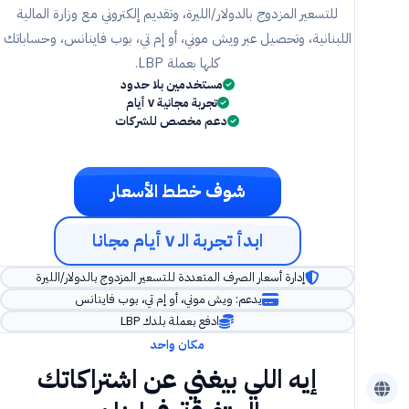
للتسعير المزدوج بالدولار/الليرة، وتقديم إلكتروني مع وزارة المالية
اللبنانية، وتحصيل عبر ويش موني، أو إم تي، بوب فاينانس، وحساباتك
كلها بعملة LBP.
مستخدمين بلا حدود
تجربة مجانية ٧ أيام
دعم مخصص للشركات
شوف خطط الأسعار
ابدأ تجربة الـ ٧ أيام مجانا
إدارة أسعار الصرف المتعددة للتسعير المزدوج بالدولار/الليرة
يدعم: ويش موني، أو إم تي، بوب فاينانس
ادفع بعملة بلدك LBP
مكان واحد
إيه اللي بيغني عن اشتراكاتك