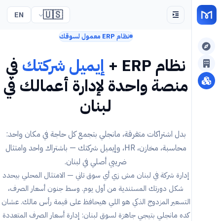
🇺🇸
EN
نظام ERP معمول لسوقك
نظام ERP +
إيميل شركتك
في
منصة واحدة لإدارة أعمالك في
لبنان
بدل اشتراكات متفرقة، مانجلي بتجمع كل حاجة في مكان واحد:
محاسبة، مخازن، HR، وإيميل شركتك — باشتراك واحد وامتثال
ضريبي أصلي في لبنان.
إدارة شركة في لبنان مش زي أي سوق تاني — الامتثال المحلي بيحدد
شكل دورتك المستندية من أول يوم. وسط جنون أسعار الصرف،
التسعير المزدوج الذكي هو اللي هيحافظ على قيمة رأس مالك. عشان
كده مانجلي بتيجي جاهزة لسوق لبنان: إدارة أسعار الصرف المتعددة