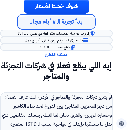
شوف خطط الأسعار
ابدأ تجربة الـ ٧ أيام مجانا
إقرارات ضريبة المبيعات متوافقة مع صيغ الـ ISTD
يدعم: إي فواتيركم، زين كاش، أورانج موني
ادفع بعملة بلدك JOD
مشكلة القطاع
إيه اللي بيقع فعلا في شركات التجزئة
والمتاجر
لو بتدير شركات التجزئة والمتاجر في الأردن، انت عارف القصة:
من عجز المخزون المفاجئ بين الفروع لحد بطء الكاشير
وخسارة الزباين، والفرق بيبان لما النظام يمسك التفاصيل دي
بدل ما تمسكها بإيدك. في مواجهة نسب الـ ISTD المتغيرة،