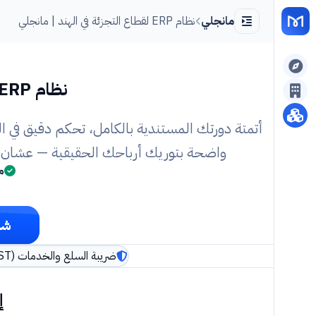
مانجلي
نظام ERP لقطاع التجزئة في الهند | مانجلي
نظام ERP مصمم لإدارة
أتمتة دورتك المستندية بالكامل، تحكم دقيق في ال
واضحة بتوريك أرباحك الحقيقية — عشان تر
م
شو
ضريبة السلع والخدمات (GST) مع ربط بوابة الفاتورة الإلكترونية
إ