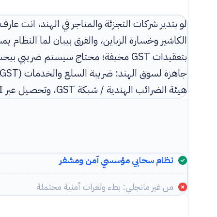
لو بتدير شركات التجزئة والمتاجر في الهند، انت عا
الكاشير وخسارة الزباين، والفرق بيبان لما النظا
بتعقيدات GST مخيفة؛ محتاج سيستم ضري
هيئة الضرائب الهندية / شبكة GST، وتحصيل عبر UPI، رازورباي، فون بي، بيتم، وحساباتك كلها بعملة INR.
نظام سحابي مؤسسي آمن ومشفر
من غير مانجلي: بطء وثغرات أمنية محتملة