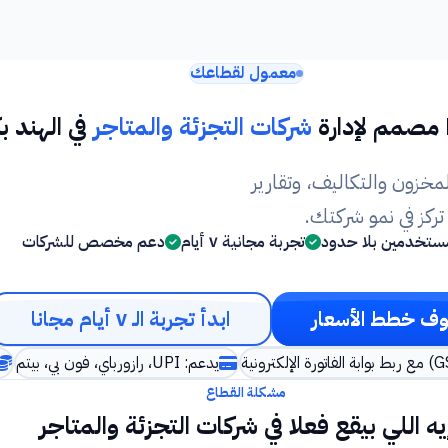
معمول لقطاعك
شركات التجزئة والمتاجر
في الهند ب
مخزون والتكاليف، وتقارير
كز في نمو شركتك.
ستخدمين بلا حدود
تجربة مجانية ٧ أيام
دعم مخصص للشركات
ف خطط الأسعار
ابدأ تجربة الـ ٧ أيام مجانا
يدعم: UPI، رازورباي، فون بي، بيتم
مشكلة القطاع
يه اللي بيقع فعلا في شركات التجزئة والمتاجر