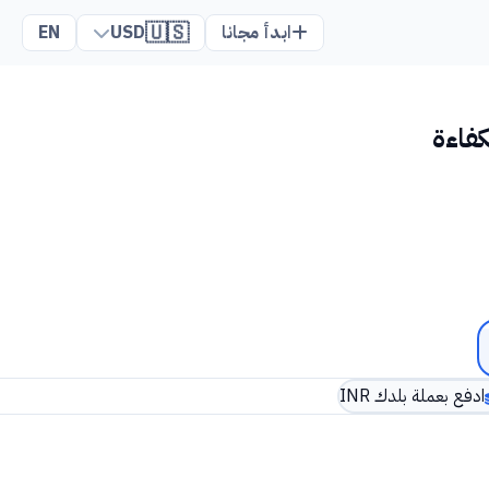
🇺🇸
ابدأ مجانا
USD
EN
كفاءة
ادفع بعملة بلدك INR