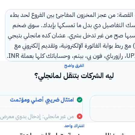
رف القصة: من عجز المخزون المفاجئ بين الفروع لحد بطء
م يمسك التفاصيل دي بدل ما تمسكها بإيدك. سوق ضخم
بي بيحسبها صح من غير تدخل بشري. عشان كده مانجلي بتيجي
جاهزة لسوق الهند: ضريبة السلع والخدمات (GST) مع ربط بوابة الفاتورة الإلكترونية، وتقديم إلكتروني مع
الفرق واضح
ليه الشركات بتنقل لمانجلي؟
امتثال ضريبي أصلي ومؤتمت
من غير مانجلي: إدخال يدوي معرض ل
اشتراك واحد