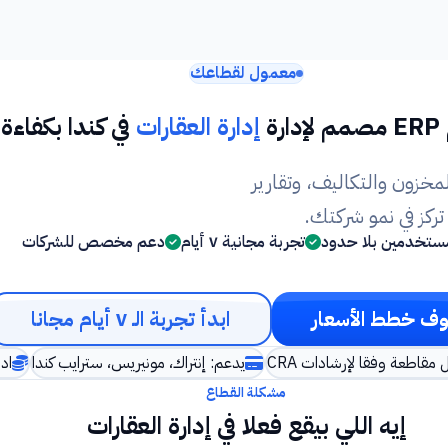
معمول لقطاعك
ارة
إدارة العقارات
في كندا بكفاءة
مخزون والتكاليف، وتقارير
كز في نمو شركتك.
ستخدمين بلا حدود
تجربة مجانية ٧ أيام
دعم مخصص للشركات
ف خطط الأسعار
ابدأ تجربة الـ ٧ أيام مجانا
يدعم: إنتراك، مونيريس، سترايب كندا
ادف
مشكلة القطاع
إيه اللي بيقع فعلا في إدارة العقارات