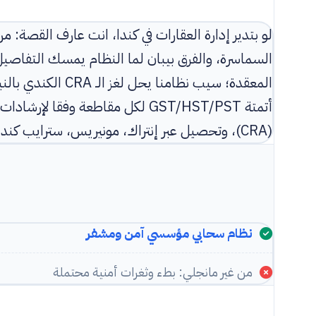
لو بتدير إدارة العقارات في كندا، انت عارف القصة
السماسرة، والفرق بيبان لما النظام يمسك التفاص
المعقدة؛ سيب نظامن
(CRA)، وتحصيل عبر إنتراك، مونيريس، سترايب كندا، وحساباتك كلها بعملة CAD.
نظام سحابي مؤسسي آمن ومشفر
من غير مانجلي: بطء وثغرات أمنية محتملة