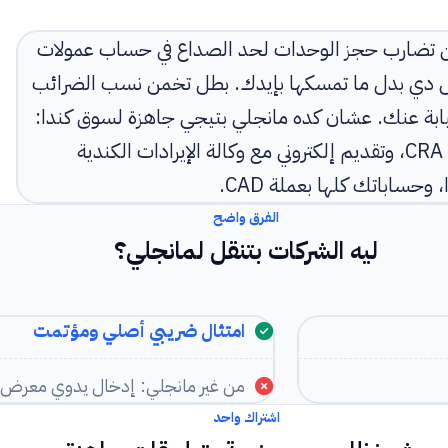
: من تضارب حجز الوحدات لحد الصداع في حساب عمولات
يل دي بدل ما تمسكها بإيدك. بطل تخمن نسب الضرائب
ا يحل لغز الـ CRA الكندي بالنيابة عنك. عشان كده مانجلي بتيجي جاهزة لسوق كندا:
أتمتة GST/HST/PST لكل مقاطعة وفقا لإرشادات CRA، وتقديم إلكتروني مع وكالة الإيرادات الكندية
الفرق واضح
ليه الشركات بتنقل لمانجلي؟
امتثال ضريبي أصلي ومؤتمت
من غير مانجلي: إدخال يدوي معرض ل
اشتراك واحد