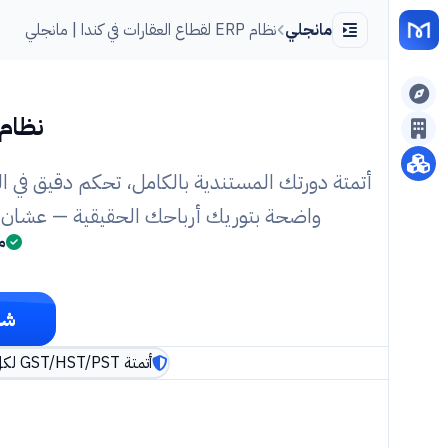
مانجلي
نظام ERP لقطاع العقارات في كندا | مانجلي
نظام ERP مصمم لإد
أتمتة دورتك المستندية بالكامل، تحكم دقيق في ال
واضحة بتوريك أرباحك الحقيقية — عشان تر
م
شو
أتمتة GST/HST/PST لكل مقاطعة وفقا لإرشادات CRA