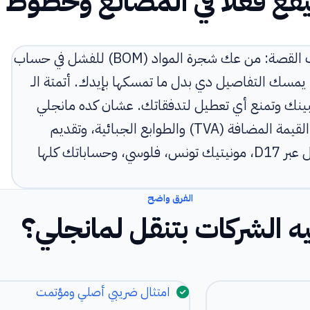
بيقع فعلا في المصانع وخطوط ال
لو بتدير المصانع وخطوط الإنتاج في تونس، انت عارف القصة: من عك شجرة المواد (BOM) للفشل في حساب
ام يمسك التفاصيل دي بدل ما تمسكها بإيدك. أتمتة الـ
اسبينك وتمنع أي تعطيل لتدفقاتك. عشان كده مانجلي
بتيجي جاهزة لسوق تونس: أتمتة ضريبة الأداء على القيمة المضافة (TVA) والطوابع الجبائية، وتقديم
إلكتروني مع الإدارة العامة للجباية التونسية، وتحصيل عبر D17، مونيتيك تونس، فلوسي، وحساباتك كلها
الفرق واضح
يه الشركات بتنقل لمانجلي؟
امتثال ضريبي أصلي ومؤتمت