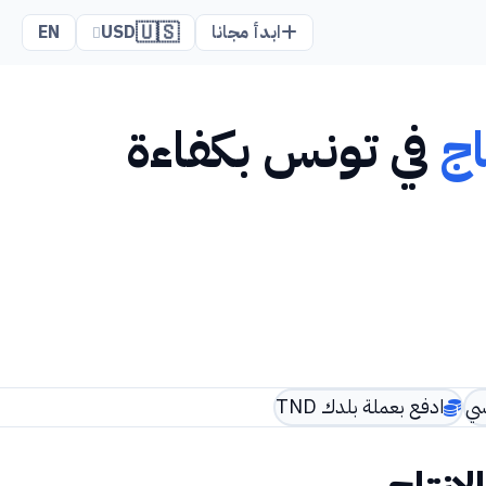
🇺🇸
ابدأ مجانا
USD
EN
اج
في تونس بكفاءة
ادفع بعملة بلدك TND