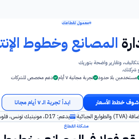
معمول لقطاعك
المصانع وخطوط الإنت
تكاليف، وتقارير واضحة بتوريك
 شركتك.
مستخدمين بلا حدود
تجربة مجانية ٧ أيام
دعم مخصص للشركات
شوف خطط الأسعار
ابدأ تجربة الـ ٧ أيام مجانا
 الجبائية
يدعم: D17، مونيتيك تونس، فلوسي
مشكلة القطاع