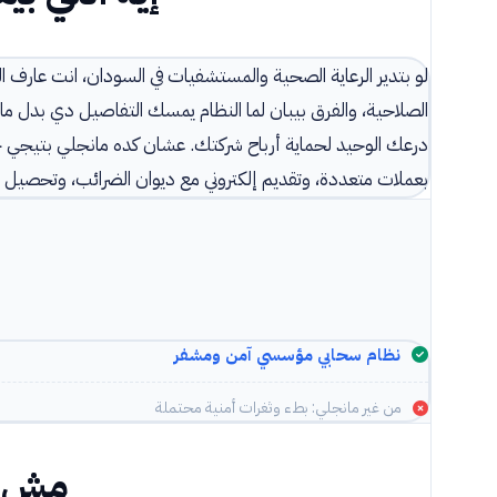
لو بتدير الرعاية الصحية والمستشفيات في السودان، انت عارف 
الصلاحية، والفرق بيبان لما النظام يمسك التفاصيل دي بدل ما
درعك الوحيد لحماية أرباح شركتك. عشان كده مانجلي بتيجي 
بعملات متعددة، وتقديم إلكتروني مع ديوان الضرائب، وتحصيل عبر 
نظام سحابي مؤسسي آمن ومشفر
من غير مانجلي: بطء وثغرات أمنية محتملة
مش ن