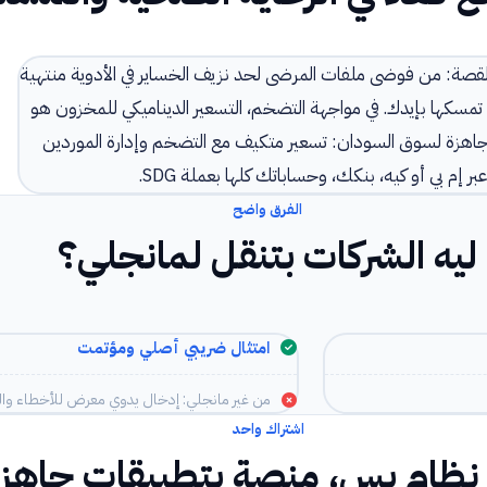
القصة: من فوضى ملفات المرضى لحد نزيف الخساير في الأدوية منتهية
 تمسكها بإيدك. في مواجهة التضخم، التسعير الديناميكي للمخزون هو
جاهزة لسوق السودان: تسعير متكيف مع التضخم وإدارة الموردين
إم بي أو كيه، بنكك، وحساباتك كلها بعملة SDG.
الفرق واضح
ليه الشركات بتنقل لمانجلي؟
امتثال ضريبي أصلي ومؤتمت
من غير مانجلي: إدخال يدوي معرض للأخطاء وال
اشتراك واحد
ظام بس، منصة بتطبيقات جاهز