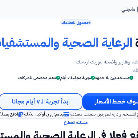
معمول لقطاعك
الرعاية الصحية والمستشفيا
يف، وتقارير واضحة بتوريك أرباحك
تك.
مستخدمين بلا حدود
تجربة مجانية ٧ أيام
دعم مخصص للشركات
وف خطط الأسعار
ابدأ تجربة الـ ٧ أيام مجانا
التضخم وإدارة الموردين بعملات متعددة
يدعم: إم بي أو كيه، بنكك
ادفع بعملة بل
مشكلة القطاع
يقع فعلا في الرعاية الصحية والمس