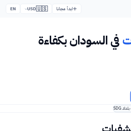
🇺🇸
ابدأ مجانا
USD
EN
ت
في السودان بكفاءة
دك SDG
تشفيات