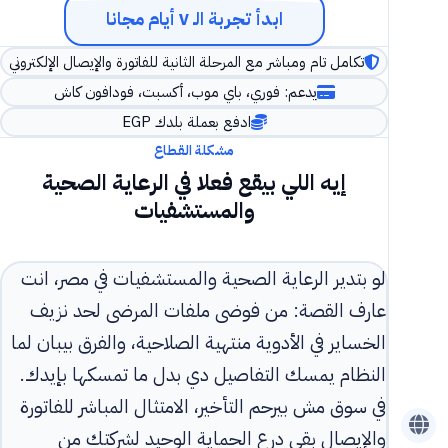
ابدأ تجربة الـ ٧ أيام مجانا
تكامل تام ومباشر مع المرحلة الثانية للفاتورة والإيصال الإلكتروني
يدعم: فوري، باي موب، أكسبت، فودافون كاش
ادفع بعملة بلدك EGP
مشكلة القطاع
إيه اللي بيقع فعلا في الرعاية الصحية
والمستشفيات
لو بتدير الرعاية الصحية والمستشفيات في مصر، انت
عارف القصة: من فوضى ملفات المرضى لحد نزيف
الخساير في الأدوية منتهية الصلاحية، والفرق بيبان لما
النظام يمسك التفاصيل دي بدل ما تمسكها بإيدك.
في سوق مش بيرحم التأخير، الامتثال المباشر للفاتورة
والإيصال بقى درع الحماية الوحيد لشركتك من