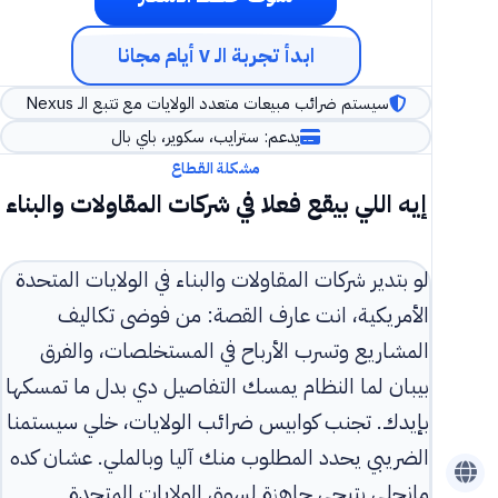
ابدأ تجربة الـ ٧ أيام مجانا
سيستم ضرائب مبيعات متعدد الولايات مع تتبع الـ Nexus
يدعم: سترايب، سكوير، باي بال
مشكلة القطاع
إيه اللي بيقع فعلا في شركات المقاولات والبناء
لو بتدير شركات المقاولات والبناء في الولايات المتحدة
الأمريكية، انت عارف القصة: من فوضى تكاليف
المشاريع وتسرب الأرباح في المستخلصات، والفرق
بيبان لما النظام يمسك التفاصيل دي بدل ما تمسكها
بإيدك. تجنب كوابيس ضرائب الولايات، خلي سيستمنا
الضريبي يحدد المطلوب منك آليا وبالملي. عشان كده
مانجلي بتيجي جاهزة لسوق الولايات المتحدة