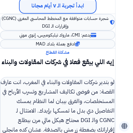
ابدأ تجربة الـ ٧ أيام مجانا
شجرة حسابات متوافقة مع المخطط المحاسبي المغربي (CGNC)
وإقرارات الـ DGI
يدعم: CMI، ماروك تيليكوميرس، إنوي موني
ادفع بعملة بلدك MAD
مشكلة القطاع
إيه اللي بيقع فعلا في شركات المقاولات والبناء
لو بتدير شركات المقاولات والبناء في المغرب، انت عارف
القصة: من فوضى تكاليف المشاريع وتسرب الأرباح في
المستخلصات، والفرق بيبان لما النظام يمسك
التفاصيل دي بدل ما تمسكها بإيدك. الامتثال لـ
CGNC والـ DGI محتاج هيكل مالي مرن بيطلع
إقراراتك بضغطة زر مش بالصدفة. عشان كده مانجلي