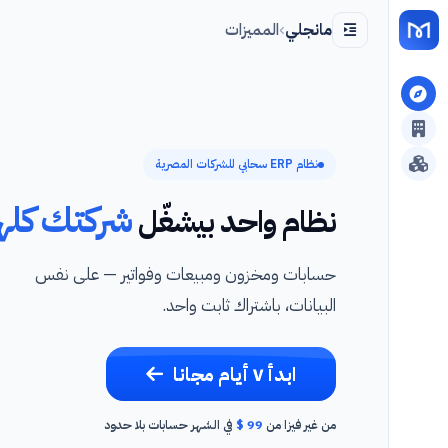
مانجلي
المميزات
نظام ERP سحابي للشركات المصرية
شركتك كله
نظام واحد بيشغّل
حسابات ومخزون ومبيعات وفواتير — على نفس
البيانات، باشتراك ثابت واحد.
ابدأ ٧ أيام مجانا
من غير فيزا
·
من
99 $
في الشهر
·
حسابات بلا حدود