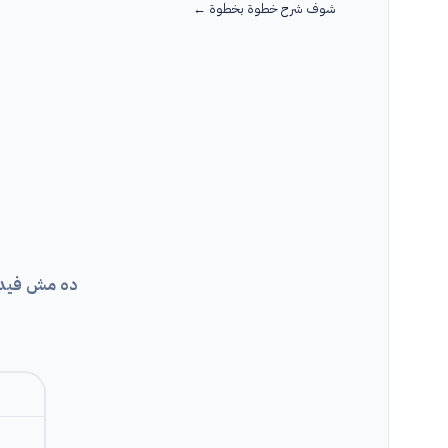
شوف شرح خطوة بخطوة ←
ده مش فيدي