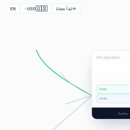
🇺🇸
ابدأ مجانا
USD
EN
QTN-2026-00214
09:41
09:41
 · محاسبة