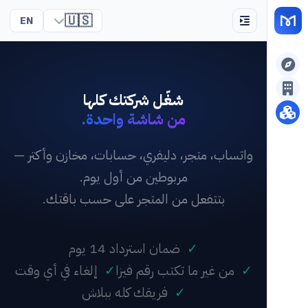
🇺🇸
EN
شغّل شركتك كلها
من شاشة واحدة.
واتساب، متجر، دليفري، حسابات، مخازن وأكتر —
مربوطين من أول يوم.
بتتفعل من المتجر على حسب باقتك.
✓
ضمان استرداد 14 يوم
✓
من غير ما تكتب رقم فيزا
✓
إلغاء في أي وقت
✓
فريقك كله ببلاش